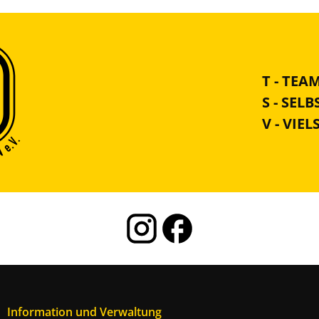
T - TEA
S - SEL
V - VIEL
Information und Verwaltung