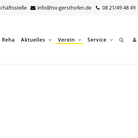
häftsstelle
info@tsv-gersthofen.de
08 21/49 48 49
& Reha
Aktuelles
Verein
Service