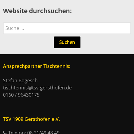
Website durchsuchen:
Suchen
Suchen
Ansprechpartner Tischtennis:
Stefan Bogesch
tischtennis@tsv-gersthofen.de
0160 / 96430175
TSV 1909 Gersthofen e.V.
Telefon: 08 21/49 48 49